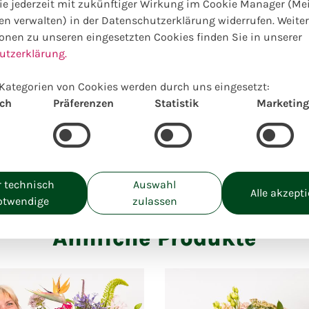
e jederzeit mit zukünftiger Wirkung im Cookie Manager (Me
en verwalten) in der Datenschutzerklärung widerrufen. Weite
Wählen Sie Ihre Wunschgrö
onen zu unseren eingesetzten Cookies finden Sie in unserer
utzerklärung.
Preise inkl. MwSt. zzgl. Lieferkosten
M:
Kategorien von Cookies werden durch uns eingesetzt:
30,00
€
ich
Präferenzen
Statistik
Marketing
Einzigartig lokal kreiert
 technisch
Auswahl
Alle akzept
otwendige
zulassen
Ähnliche Produkte