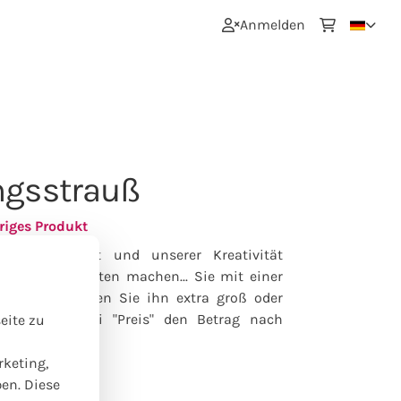
0
Anmelden
ngsstrauß
riges Produkt
erem Angebot und unserer Kreativität
s wir am liebsten machen... Sie mit einer
raschen. Möchten Sie ihn extra groß oder
können Sie bei "Preis" den Betrag nach
eite zu
rketing,
ben. Diese