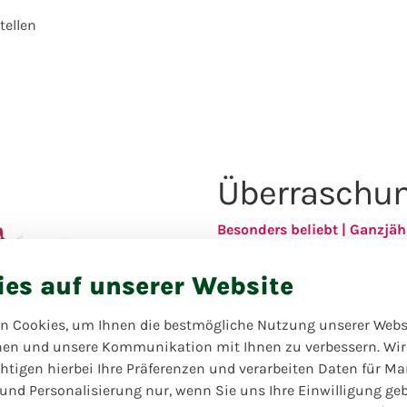
ellen
Überraschu
Besonders beliebt | Ganzjäh
Lassen Sie sich von uns
ies auf unserer Website
überraschen! Das ist es, wa
großartigen Kreation über
extra exzentrisch? Dann 
n Cookies, um Ihnen die bestmögliche Nutzung unserer Webs
Wunsch anpassen.
hen und unsere Kommunikation mit Ihnen zu verbessern. Wir
htigen hierbei Ihre Präferenzen und verarbeiten Daten für Ma
 und Personalisierung nur, wenn Sie uns Ihre Einwilligung ge