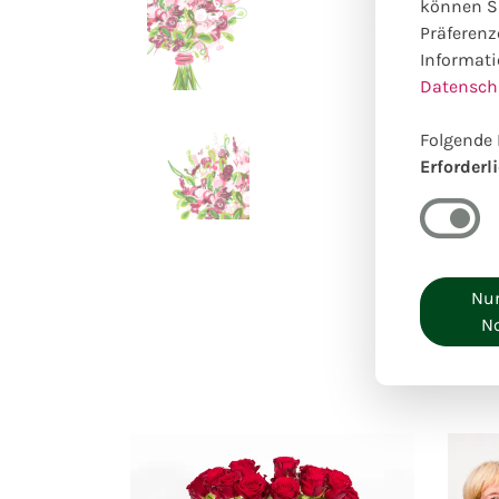
können Si
Präferenz
Informati
Datensch
Folgende 
Erforderl
Nur
N