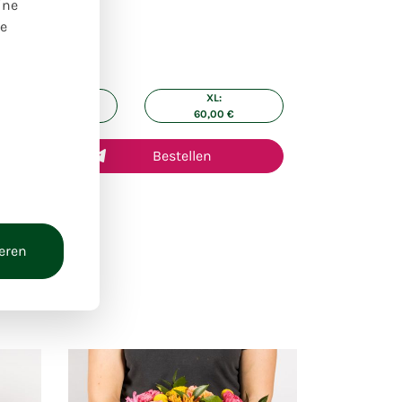
ine
re
ße:
L:
XL:
40,00
€
60,00
€
Bestellen
ieren