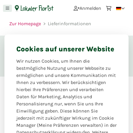
0
Anmelden
Zur Homepage
Lieferinformationen
Cookies auf unserer Website
Lieferinformationen
Wir nutzen Cookies, um Ihnen die
bestmögliche Nutzung unserer Webseite zu
ermöglichen und unsere Kommunikation mit
Ihnen zu verbessern. Wir berücksichtigen
hierbei Ihre Präferenzen und verarbeiten
Daten für Marketing, Analytics und
Persönlich von Floristen-
Personalisierung nur, wenn Sie uns Ihre
Meisterhand
Einwilligung geben. Diese können Sie
jederzeit mit zukünftiger Wirkung im Cookie
Wir liefern unsere floralen Kreationen persönlich zu
Manager (Meine Präferenzen verwalten) in der
Ihnen nach Hause und in Ihr Geschäft. Persönlich und
Datenschutzerklärung widerrufen. Weitere